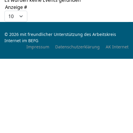
Es wurden keine Events gefunden
Limite der Paginierungsliste
Anzeige #
© 2026 mit freundlicher Unterstützung des Arbeitskreis
Internet im BEFG
Impressum
Datenschutzerklärung
AK Internet